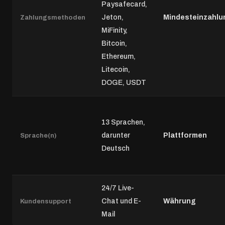
Paysafecard,
Jeton,
Mindesteinzahlu
Zahlungsmethoden
MiFinity,
Bitcoin,
Ethereum,
Litecoin,
DOGE, USDT
13 Sprachen,
darunter
Plattformen
Sprache(n)
Deutsch
24/7 Live-
Chat und E-
Währung
Kundensupport
Mail