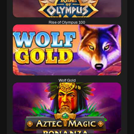
Rise of Olympus 100
Wolf Gold