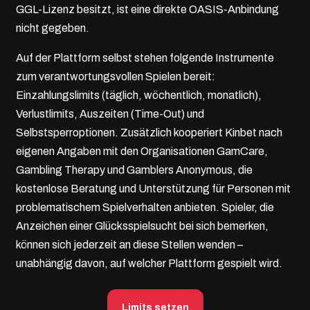
GGL-Lizenz besitzt, ist eine direkte OASIS-Anbindung
nicht gegeben.
Auf der Plattform selbst stehen folgende Instrumente
zum verantwortungsvollen Spielen bereit:
Einzahlungslimits (täglich, wöchentlich, monatlich),
Verlustlimits, Auszeiten (Time-Out) und
Selbstsperroptionen. Zusätzlich kooperiert Kinbet nach
eigenen Angaben mit den Organisationen GamCare,
Gambling Therapy und Gamblers Anonymous, die
kostenlose Beratung und Unterstützung für Personen mit
problematischem Spielverhalten anbieten. Spieler, die
Anzeichen einer Glücksspielsucht bei sich bemerken,
können sich jederzeit an diese Stellen wenden –
unabhängig davon, auf welcher Plattform gespielt wird.
Limits setzen