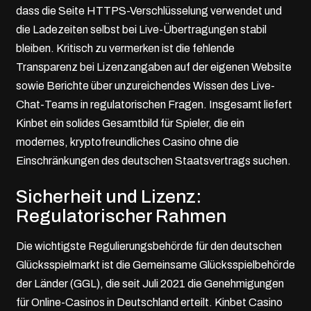
dass die Seite HTTPS-Verschlüsselung verwendet und
die Ladezeiten selbst bei Live-Übertragungen stabil
bleiben. Kritisch zu vermerken ist die fehlende
Transparenz bei Lizenzangaben auf der eigenen Website
sowie Berichte über unzureichendes Wissen des Live-
Chat-Teams in regulatorischen Fragen. Insgesamt liefert
Kinbet ein solides Gesamtbild für Spieler, die ein
modernes, kryptofreundliches Casino ohne die
Einschränkungen des deutschen Staatsvertrags suchen.
Sicherheit und Lizenz:
Regulatorischer Rahmen
Die wichtigste Regulierungsbehörde für den deutschen
Glücksspielmarkt ist die Gemeinsame Glücksspielbehörde
der Länder (GGL), die seit Juli 2021 die Genehmigungen
für Online-Casinos in Deutschland erteilt. Kinbet Casino