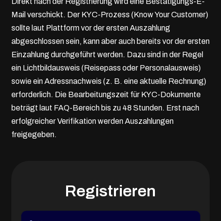
Direkt nach der Registrierung wird eine Bestätigungs-E-
Mail verschickt. Der KYC-Prozess (Know Your Customer)
sollte laut Plattform vor der ersten Auszahlung
abgeschlossen sein, kann aber auch bereits vor der ersten
Einzahlung durchgeführt werden. Dazu sind in der Regel
ein Lichtbildausweis (Reisepass oder Personalausweis)
sowie ein Adressnachweis (z. B. eine aktuelle Rechnung)
erforderlich. Die Bearbeitungszeit für KYC-Dokumente
beträgt laut FAQ-Bereich bis zu 48 Stunden. Erst nach
erfolgreicher Verifikation werden Auszahlungen
freigegeben.
Registrieren