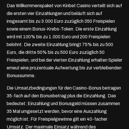
Das Willkommenspaket von Kinbet Casino verteilt sich auf
die ersten vier Einzahlungen und beläuft sich auf
insgesamt bis zu 3.000 Euro zuzüglich 350 Freispielen
sowie einem Bonus-Krebs-Token. Die erste Einzahlung
wird mit 100% bis zu 1.000 Euro und 200 Freispielen
belohnt. Die zweite Einzahlung bringt 75% bis zu 500
Euro, die dritte 50% bis zu 500 Euro zuzüglich 50
Freispielen, und bei der vierten Einzahlung erhalten Spieler
erneut eine prozentuale Aufwertung bis zur verbleibenden
Bonussumme.
Die Umsatzbedingungen für den Casino-Bonus betragen
35-fach auf den Bonusbetrag plus die Einzahlung. Das
bedeutet: Einzahlung und Bonusgeld müssen zusammen
35 Mal umgesetzt werden, bevor eine Auszahlung
möglich ist. Für Freispielgewinne gilt ein 40-facher
Umsatz. Der maximale Einsatz während des