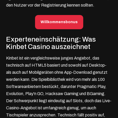
den Nutzer vor der Registrierung kennen sollten.
Willkommensbonus
Experteneinschätzung: Was
Kinbet Casino auszeichnet
Kinbet ist ein vergleichsweise junges Angebot, das
technisch auf HTML5 basiert und sowohl auf Desktop-
als auch auf Mobilgeräten ohne App-Download genutzt
werden kann. Die Spielbibliothek wird von mehr als 100
Softwareanbietern bestückt, darunter Pragmatic Play,
Evolution, Play'n GO, Hacksaw Gaming und BGaming.
Der Schwerpunkt liegt eindeutig auf Slots, doch das Live-
Casino-Angebot ist umfangreich genug, um auch
Tischspieler anzusprechen. Technisch fällt positiv auf,