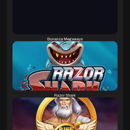
Bonanza Megaways
Razor Shark