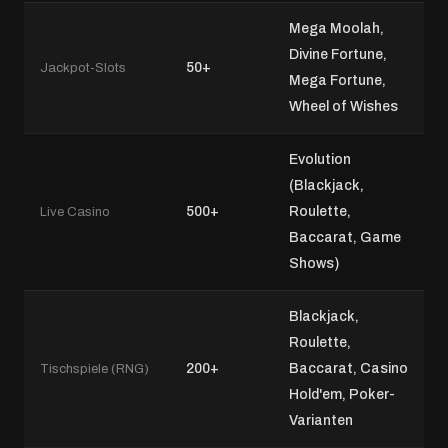
Mega Moolah,
Divine Fortune,
50+
Jackpot-Slots
Mega Fortune,
Wheel of Wishes
Evolution
(Blackjack,
500+
Roulette,
Live Casino
Baccarat, Game
Shows)
Blackjack,
Roulette,
200+
Baccarat, Casino
Tischspiele (RNG)
Hold'em, Poker-
Varianten