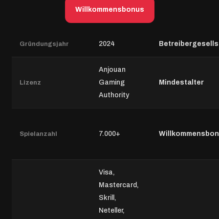
Willkommensbonus
2024
Betreibergesells
Gründungsjahr
Anjouan
Gaming
Mindestalter
Lizenz
Authority
7.000+
Willkommensbo
Spielanzahl
Visa,
Mastercard,
Skrill,
Neteller,