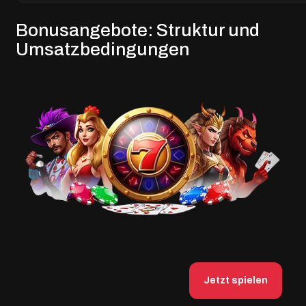
Bonusangebote: Struktur und
Umsatzbedingungen
Jetzt spielen