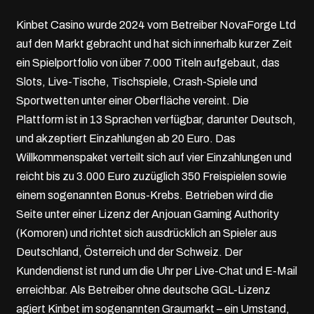
Kinbet Casino wurde 2024 vom Betreiber NovaForge Ltd
auf den Markt gebracht und hat sich innerhalb kurzer Zeit
ein Spielportfolio von über 7.000 Titeln aufgebaut, das
Slots, Live-Tische, Tischspiele, Crash-Spiele und
Sportwetten unter einer Oberfläche vereint. Die
Plattform ist in 13 Sprachen verfügbar, darunter Deutsch,
und akzeptiert Einzahlungen ab 20 Euro. Das
Willkommenspaket verteilt sich auf vier Einzahlungen und
reicht bis zu 3.000 Euro zuzüglich 350 Freispielen sowie
einem sogenannten Bonus-Krebs. Betrieben wird die
Seite unter einer Lizenz der Anjouan Gaming Authority
(Komoren) und richtet sich ausdrücklich an Spieler aus
Deutschland, Österreich und der Schweiz. Der
Kundendienst ist rund um die Uhr per Live-Chat und E-Mail
erreichbar. Als Betreiber ohne deutsche GGL-Lizenz
agiert Kinbet im sogenannten Graumarkt – ein Umstand,