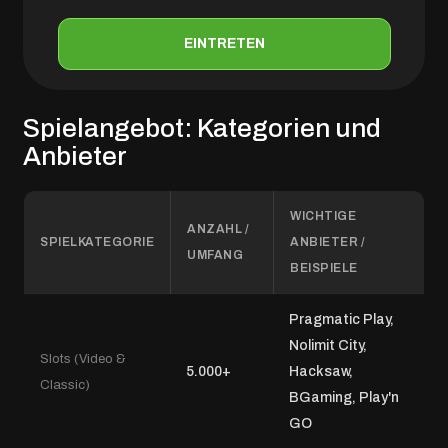
EINTRETEN
Spielangebot: Kategorien und
Anbieter
WICHTIGE
ANZAHL /
SPIELKATEGORIE
ANBIETER /
UMFANG
BEISPIELE
Pragmatic Play,
Nolimit City,
Slots (Video &
5.000+
Hacksaw,
Classic)
BGaming, Play'n
GO