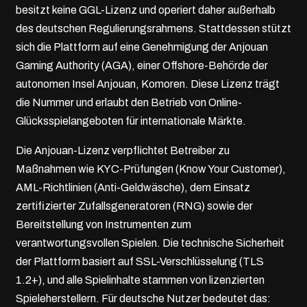
besitzt keine GGL-Lizenz und operiert daher außerhalb
des deutschen Regulierungsrahmens. Stattdessen stützt
sich die Plattform auf eine Genehmigung der Anjouan
Gaming Authority (AGA), einer Offshore-Behörde der
autonomen Insel Anjouan, Komoren. Diese Lizenz trägt
die Nummer und erlaubt den Betrieb von Online-
Glücksspielangeboten für internationale Märkte.
Die Anjouan-Lizenz verpflichtet Betreiber zu
Maßnahmen wie KYC-Prüfungen (Know Your Customer),
AML-Richtlinien (Anti-Geldwäsche), dem Einsatz
zertifizierter Zufallsgeneratoren (RNG) sowie der
Bereitstellung von Instrumenten zum
verantwortungsvollen Spielen. Die technische Sicherheit
der Plattform basiert auf SSL-Verschlüsselung (TLS
1.2+), und alle Spielinhalte stammen von lizenzierten
Spieleherstellern. Für deutsche Nutzer bedeutet das: