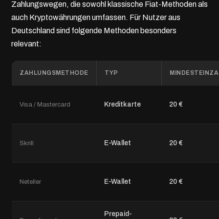
Zahlungswegen, die sowohl klassische Fiat-Methoden als
auch Kryptowährungen umfassen. Für Nutzer aus
Deutschland sind folgende Methoden besonders
relevant:
ZAHLUNGSMETHODE
TYP
MINDESTEINZ
Kreditkarte
20 €
Visa / Mastercard
E-Wallet
20 €
Skrill
E-Wallet
20 €
Neteller
Prepaid-