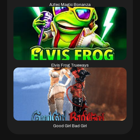
Aztec Magic Bonanza
Elvis Frog Trueways
Good Girl Bad Girl